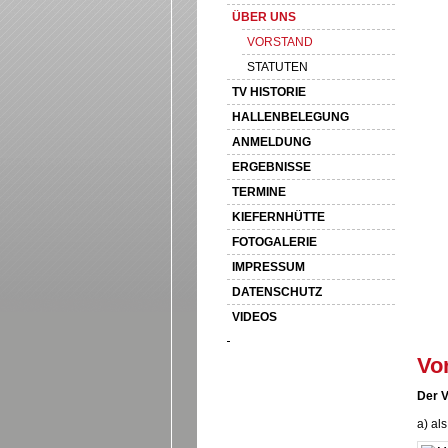
ÜBER UNS
VORSTAND
STATUTEN
TV HISTORIE
HALLENBELEGUNG
ANMELDUNG
ERGEBNISSE
TERMINE
KIEFERNHÜTTE
FOTOGALERIE
IMPRESSUM
DATENSCHUTZ
VIDEOS
Vo
Der V
a) al