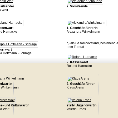
rsitzender
2. Vorsitzende
n Wolf
assenwart
1. Geschäftsführerin
nd Harnacke
Alexandra Winkelmann
b) als Gesamtvorstand, bestehend 
dem Turnrat
turnwart
a Hoffmann - Schrage
2. Kassenwart
Roland Harnacke
ndwartin
2. Geschäftsführer
a Winkelmann
Klaus Arens
e- und Kulturwartin
stellv. Jugendwartin
ta Wolf
Valeria Erbes