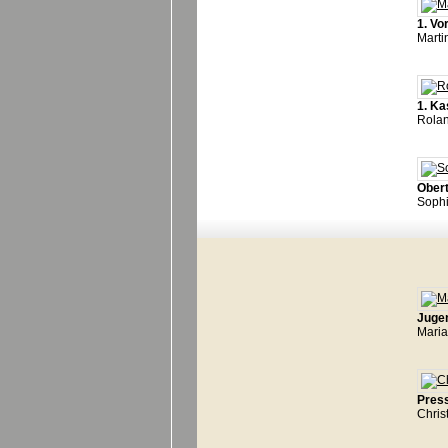
1. Vo
Marti
1. K
Rola
Ober
Sophi
Juge
Mari
Press
Chris