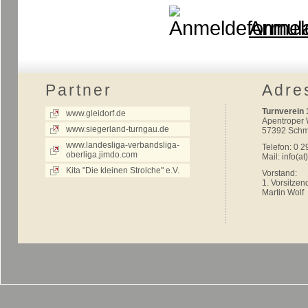
Anmel
Partner
Adre
Turnverein 
www.gleidorf.de
Apentroper
www.siegerland-turngau.de
57392 Schm
www.landesliga-verbandsliga-
Telefon: 0 2
oberliga.jimdo.com
Mail:
info(at
Kita "Die kleinen Strolche" e.V.
Vorstand:
1. Vorsitzen
Martin Wolf