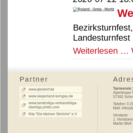
We
Bezirksturnfest
Landesturnfest
Weiterlesen …
Partner
Adre
Turnverein 
www.gleidorf.de
Apentroper
www.siegerland-turngau.de
57392 Schm
www.landesliga-verbandsliga-
Telefon: 0 2
oberliga.jimdo.com
Mail:
info(at
Kita "Die kleinen Strolche" e.V.
Vorstand:
1. Vorsitzen
Martin Wolf