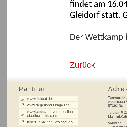
findet am 16.04
Gleidorf statt.
Der Wettkamp i
Zurück
Partner
Adre
Turnverein 
www.gleidorf.de
Apentroper
www.siegerland-turngau.de
57392 Schm
www.landesliga-verbandsliga-
Telefon: 0 2
oberliga.jimdo.com
Mail:
info(at
Kita "Die kleinen Strolche" e.V.
Vorstand: