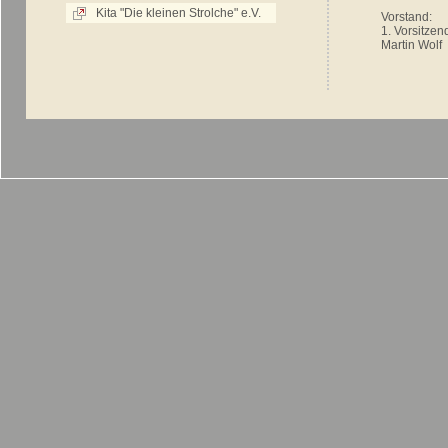
Kita "Die kleinen Strolche" e.V.
Vorstand:
1. Vorsitzen
Martin Wolf