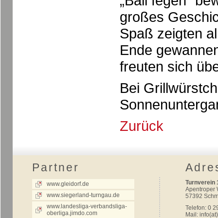
„Ball fegen“ be
großes Geschick
Spaß zeigten al
Ende gewannen 
freuten sich üb
Bei Grillwürst
Sonnenuntergan
Zurück
Partner
Adre
Turnverein 
www.gleidorf.de
Apentroper
www.siegerland-turngau.de
57392 Schm
www.landesliga-verbandsliga-
Telefon: 0 2
oberliga.jimdo.com
Mail:
info(at