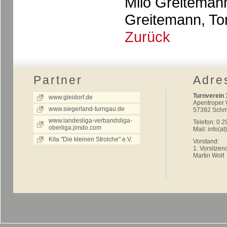
Milo Greiteman
Greitemann, Ton
Zurück
Partner
Adre
Turnverein 
www.gleidorf.de
Apentroper
www.siegerland-turngau.de
57392 Schm
www.landesliga-verbandsliga-
Telefon: 0 2
oberliga.jimdo.com
Mail:
info(at
Kita "Die kleinen Strolche" e.V.
Vorstand:
1. Vorsitzen
Martin Wolf