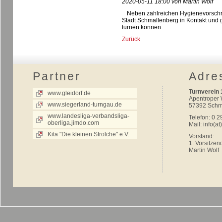
2020-05-11 18:00 von Martin Wolf
Neben zahlreichen Hygienevorschrif
Stadt Schmallenberg in Kontakt und
turnen können.
Zurück
Partner
Adre
Turnverein 
www.gleidorf.de
Apentroper
www.siegerland-turngau.de
57392 Schm
www.landesliga-verbandsliga-
Telefon: 0 2
oberliga.jimdo.com
Mail:
info(at
Kita "Die kleinen Strolche" e.V.
Vorstand:
1. Vorsitzen
Martin Wolf