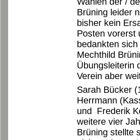
Wahlen der / de
Brüning leider 
bisher kein Ers
Posten vorerst
bedankten sich
Mechthild Brünin
Übungsleiterin 
Verein aber wei
Sarah Bücker (1
Herrmann (Kasse
und Frederik Ke
weitere vier Jah
Brüning stellte 