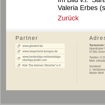
Valeria Erbes (
Zurück
Partner
Adre
Turnverein 
www.gleidorf.de
Apentroper
www.siegerland-turngau.de
57392 Schm
www.landesliga-verbandsliga-
Telefon: 0 2
oberliga.jimdo.com
Mail:
info(at
Kita "Die kleinen Strolche" e.V.
Vorstand:
1. Vorsitzen
Martin Wolf