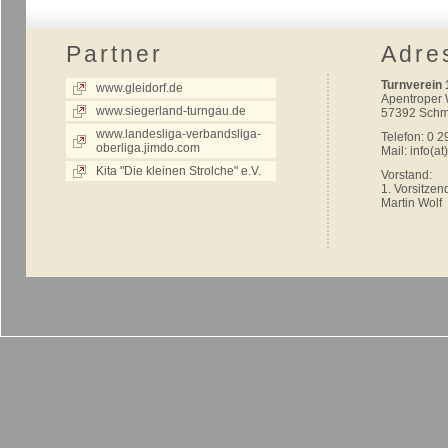
Partner
Adre
Turnverein 
www.gleidorf.de
Apentroper
www.siegerland-turngau.de
57392 Schm
www.landesliga-verbandsliga-
Telefon: 0 2
oberliga.jimdo.com
Mail:
info(at
Kita "Die kleinen Strolche" e.V.
Vorstand:
1. Vorsitzen
Martin Wolf