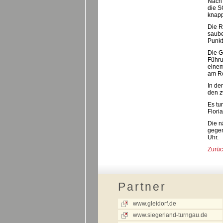
Nach 
die S
knapp
Die R
saube
Punkt
Die G
Führu
einem
am Re
In de
den z
Es tu
Flori
Die n
gegen
Uhr.
Zurüc
Partner
www.gleidorf.de
www.siegerland-turngau.de