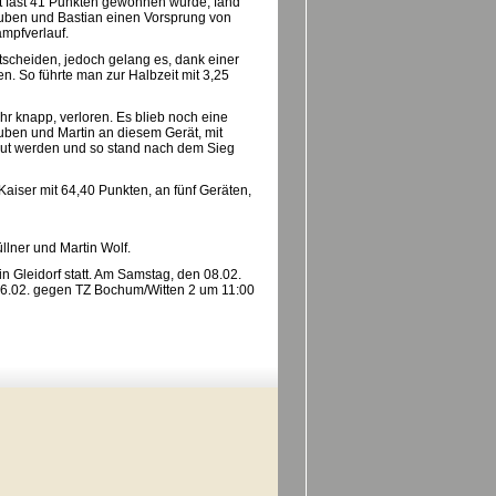
 fast 41 Punkten gewonnen wurde, fand
Ruben und Bastian einen Vorsprung von
ampfverlauf.
cheiden, jedoch gelang es, dank einer
 So führte man zur Halbzeit mit 3,25
hr knapp, verloren. Es blieb noch eine
uben und Martin an diesem Gerät, mit
ut werden und so stand nach dem Sieg
aiser mit 64,40 Punkten, an fünf Geräten,
llner und Martin Wolf.
n Gleidorf statt. Am Samstag, den 08.02.
16.02. gegen TZ Bochum/Witten 2 um 11:00