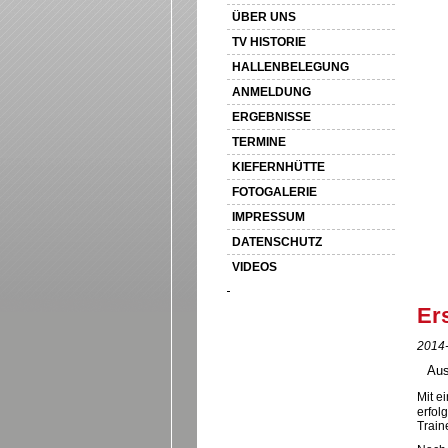
ÜBER UNS
TV HISTORIE
HALLENBELEGUNG
ANMELDUNG
ERGEBNISSE
TERMINE
KIEFERNHÜTTE
FOTOGALERIE
IMPRESSUM
DATENSCHUTZ
VIDEOS
Er
2014-
Aus
Mit e
erfol
Train