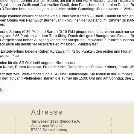
einem gelungenem Start am Boden, der mit einem Punkt Vorsprung und insgesamt
G gut in ihren Wettkampf. Am zweiten Gerät, dem Pauschenpferd, turnten Daniel, 
 3 Punkten heraus und legten somit eine solide Grundlage für den weiteren Wettk
inge konnten erwartungsgemäß die Turner von Kamen – Lünen- Hamm für sich ents
ren Übung von Nachwuchsturner Jannik Wüllner, den Abstand im Rahmen zu halten.
en.
eräte Sprung (0,30 Pkt.) und Barren (0,10 Pkt.) gingen ebenfalls, wenn auch nur se
ng von 2,85 Punkten vor dem Reck übrig. Durch drei gute Übungen von Florian, R
 vergleichbar hohen Ausgang konnte der Vorsprung um weitere
3 Punkte ausgeba
ck auch ein deutlicher Auswärtssieg mit über 6 Punkten fest.
r Einzelwertung belegte Ruben Kurzawa mit 72,80 Punkten den ersten und Florian K
weiten Platz.
rnten für die SG Gleidorf/Langenei-Kickenbach:
an Kaiser, Ruben Kurzawa, Frederic Keite, Daniel Kaiser, Bastian Krämer, Jannik Wü
ächsten zwei Wettkämpfte für die SG sind Heimkämpfe. Sie finden in der Turnhalle i
 den TV Jahn Plettenberg starten die Turner um 15:00 Uhr und am Sonntag, den 
k
Adresse
Turnverein 1896 Gleidorf e.V.
Apentroper Weg 57
57392 Schmallenberg