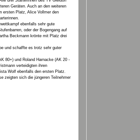
le drei Starterinnen des TV Gleidorf
teren Geräten. Auch an den weiteren
 ersten Platz, Alice Vollmer den
arterinnen.
rwettkampf ebenfalls sehr gute
Stufenbarren, oder der Bogengang auf
artha Beckmann krönte mit Platz drei
 und schaffte es trotz sehr guter
AK 80+) und Roland Harnacke (AK 20 -
ristmann verteidigten ihren
rista Wolf ebenfalls den ersten Platz.
e zeigten sich die jüngeren Teilnehmer