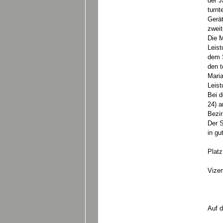
der J
turnt
Gerät
zweit
Die M
Leist
dem S
den t
Maria
Leist
Bei 
24) a
Bezir
Der S
in gu
Platz
Lil
Vizem
Auf d