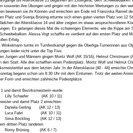
ahrgänge bis Altersklasse 13 begannen am Zittergerät, dem Schwebebalken. Al
en souverän ihre Übungen und gingen mit den höchsten Wertungen zu den wei
en bewiesen sie ihr Können und erreichten am Ende mit Franziska Rameil den
en Platz und Svenja Brüning erturnte sich einen guten vierten Platz von 12 St
ädchen der Altersklasse 14 und älter zeigten im etwas anspruchsvolleren Kü
ungen. Es gelangen dieses Mal die schwierigen Elemente, wie die Kippe am 
chwebebalken. Alessa Vogt schaffte es verdient auf den ersten Platz und M
ollen Erfolg.
 Winkelmann turnte im Turnfestkampf gegen die Oberliga-Turnerinnen aus Olpe
ungen leider nicht unter die Top Five.
den Jungen und Männern gingen Moritz Wolf (AK 15/16), Helmut Christmann (
n den Start. Alle drei schafften einen Podestplatz, Moritz Wolf und Helmut Ch
ksmeistertitel aus dem letzten Jahr. In der Altersklasse (40 - 44) erreichte Ch
onntag begann schon um 8.30 Uhr mit dem Einturnen. Trotz der weiten Anreis
ter Form und erreichten zahlreiche Podestplätze.
 1 und damit Bezirksmeisterin wurde:
ly Schaefer (AK 10 / 11)
eister und damit Platz 2 erreichten:
Daniela Gerling (AK 12 / 13)
Luca Fabri (AK 10 / 11)
Sima Böckling (AK 12 / 13)
em dritten Platz landeten:
Romy Brüning (AK 6 / 7)