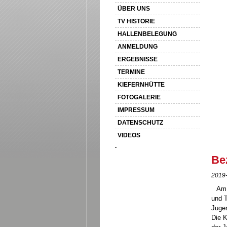
ÜBER UNS
TV HISTORIE
HALLENBELEGUNG
ANMELDUNG
ERGEBNISSE
TERMINE
KIEFERNHÜTTE
FOTOGALERIE
IMPRESSUM
DATENSCHUTZ
VIDEOS
Be
2019-
Am 
und T
Juge
Die 