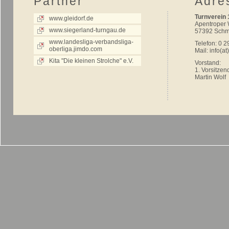
Partner
Adre
Turnverein 
www.gleidorf.de
Apentroper
www.siegerland-turngau.de
57392 Schm
www.landesliga-verbandsliga-
Telefon: 0 2
oberliga.jimdo.com
Mail:
info(at
Kita "Die kleinen Strolche" e.V.
Vorstand:
1. Vorsitzen
Martin Wolf