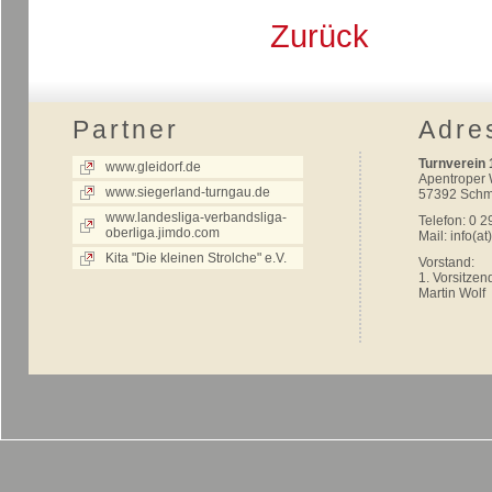
Zurück
Partner
Adre
Turnverein 
www.gleidorf.de
Apentroper
www.siegerland-turngau.de
57392 Schm
www.landesliga-verbandsliga-
Telefon: 0 2
oberliga.jimdo.com
Mail:
info(at
Kita "Die kleinen Strolche" e.V.
Vorstand:
1. Vorsitzen
Martin Wolf