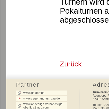
Turnern wird 
Pokalturnen 
abgeschlosse
Zurück
Partner
Adre
Turnverein 
www.gleidorf.de
Apentroper
www.siegerland-turngau.de
57392 Schm
www.landesliga-verbandsliga-
Telefon: 0 2
oberliga.jimdo.com
Mail:
info(at