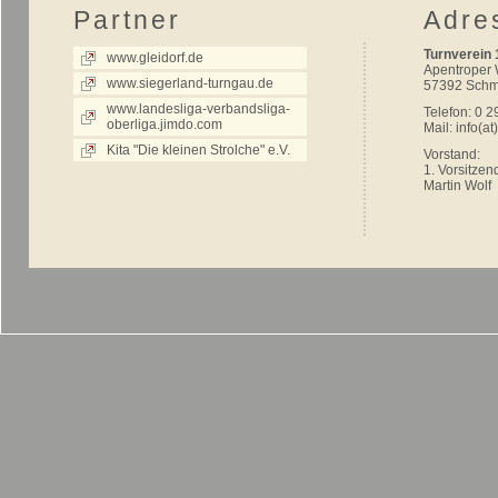
Partner
Adre
Turnverein 
www.gleidorf.de
Apentroper
www.siegerland-turngau.de
57392 Schm
www.landesliga-verbandsliga-
Telefon: 0 2
oberliga.jimdo.com
Mail:
info(at
Kita "Die kleinen Strolche" e.V.
Vorstand:
1. Vorsitzen
Martin Wolf